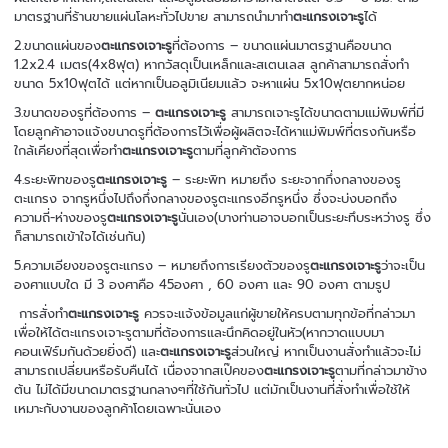
มาตรฐานที่ร้านขายแผ่นโลหะทั่วไปขาย สามารถนำมาทำ
ตะแกรงเจาะรู
ได้
2.ขนาดแผ่นของ
ตะแกรงเจาะรู
ที่ต้องการ – ขนาดแผ่นมาตรฐานคือขนาด
1.2x2.4 เมตร(4x8ฟุต) หากวัสดุเป็นเหล็กและสเตนเลส ลูกค้าสามารถสั่งทำ
ขนาด 5x10ฟุตได้ แต่หากเป็นอลูมิเนียมแล้ว จะหาแผ่น 5x10ฟุตยากหน่อย
3.ขนาดของรูที่ต้องการ –
ตะแกรงเจาะรู
สามารถเจาะรูได้ขนาดตามแม่พิมพ์ที่มี
โดยลูกค้าอาจแจ้งขนาดรูที่ต้องการไว้เพื่อผู้ผลิตจะได้หาแม่พิมพ์ที่ตรงกันหรือ
ใกล้เคียงที่สุดเพื่อทำ
ตะแกรงเจาะรู
ตามที่ลูกค้าต้องการ
4.ระยะพิทของรู
ตะแกรงเจาะรู
– ระยะพิท หมายถึง ระยะจากกึ่งกลางของรู
ตะแกรง จากรูหนึ่งไปถึงกึ่งกลางของรูตะแกรงอีกรูหนึ่ง ซึ่งจะบ่งบอกถึง
ความถี่-ห่างของรู
ตะแกรงเจาะรู
นั่นเอง(บางท่านอาจบอกเป็นระยะทึบระหว่างรู ซึ่ง
ก็สามารถเข้าใจได้เช่นกัน)
5.ความเอียงของรูตะแกรง – หมายถึงการเรียงตัวของรู
ตะแกรงเจาะรู
ว่าจะเป็น
องศาแบบใด มี 3 องศาคือ 45องศา , 60 องศา และ 90 องศา ตามรูป
การสั่งทำ
ตะแกรงเจาะรู
ควรจะแจ้งข้อมูลแก่ผู้ขายให้ครบตามทุกข้อที่กล่าวมา
เพื่อให้ได้ตะแกรงเจาะรูตามที่ต้องการและนึกคิดอยู่ในหัว(หากวาดแบบมา
คอนเฟิร์มกันด้วยยิ่งดี) และ
ตะแกรงเจาะรู
ส่วนใหญ่ หากเป็นงานสั่งทำแล้วจะไม่
สามารถเปลี่ยนหรือรับคืนได้ เนื่องจากสเป๊คของ
ตะแกรงเจาะรู
ตามที่กล่าวมาข้าง
ต้น ไม่ได้มีขนาดมาตรฐานกลางๆที่ใช้กันทั่วไป แต่มักเป็นงานที่สั่งทำเพื่อใช้ให้
เหมาะกับงานของลูกค้าโดยเฉพาะนั่นเอง