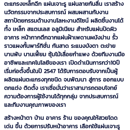
ตะแกรงเหล็กฉีก แผ่นเจาะรู แผ่นลายกันลื่น เราสร้าง
นวัตกรรมจากประสบการณ์ ผสมผสานกับงาน
สถาปัตยกรรมด้านงานโลหะงานดีไซน์ ผลิตชิ้นงานได้
ทั้ง เหล็ก สแตนเลส อลูมิเนียม สำหรับแผ่นปิดผิว
อาคาร หน้ากากตึกฉากแผ่นฝ้าเพดานผนังม่าน รั้ว
ราวแผงกั้นพาร์ทิชั่น กันสาด ระแนงบังตา ตะข่าย
บานพับ บานเฟี้ยม ซุ้มไม้เลื่อยกำแพง ด้วยทีมงานมือ
อาชีพและเทคโนโลยีของเรา เปิดดำเนินการกว่า10ปี
เริ่มก่อตั้งขึ้นในปี 2547 ได้รับการตอบรับจากเป็นผู้
ผลิตแผ่นตะแกรงทุกชนิด จนพัฒนา สู่การ ออกแบบ
ตกแต่ง ติดตั้ง เราเชื่อมั่นว่าเราสามารถตอบโจทย์
ความต้องการผู้ใช้งานได้ทุกกลุ่ม จากประสบการณ์
และทีมงานคุณภาพของเรา
สร้างหน้าตา บ้าน อาคาร ร้าน ของคุณให้สวยโดด
เด่น ขึ้น ด้วยการปรับหน้าอาคาร เลือกใช้แผ่นเจาะรู