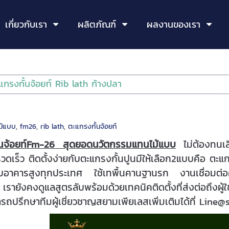
เกี่ยวกับเรา
ผลิตภัณฑ์
ผลงานของเรา
แกรงกั้นจ้อยท์ Rib lath ก้างปลา
ม้แบบ
,
fm26
,
rib lath
,
ตะแกรงกั้นจ้อยท์
้นจ้อยท์Fm-26 สุดยอดนวัตกรรมแทนไม้แบบ
ไม่ต้องทนเส
วดเร็ว ติดตั้งง่ายกับตะแกรงกั้นปูนมีให้เลือก2แบบคือ ต
ับอาคารสูงทุกประเทศ ใช้เทพื้นคานฐานรก งานเชื่อมต่อ
รายังคงดูแลสูตรลับพร้อมด้วยเทคนิคติดตั้งที่ส่งต่อถึงผู้
ถปรึกษาทีมผู้เชี่ยวชาญสยามเพียเลสเพิ่มเติมได้ที่ Line