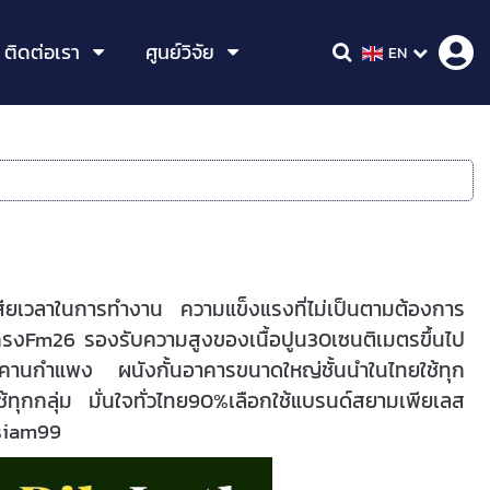
ติดต่อเรา
ศูนย์วิจัย
EN
ียเวลาในการทำงาน ความแข็งแรงที่ไม่เป็นตามต้องการ
ะแกรงFm26 รองรับความสูงของเนื้อปูน30เซนติเมตรขึ้นไป
คานกำแพง ผนังกั้นอาคารขนาดใหญ่ชั้นนำในไทยใช้ทุก
ใช้ทุกกลุ่ม มั่นใจทั่วไทย90%เลือกใช้แบรนด์สยามเพียเลส
@siam99