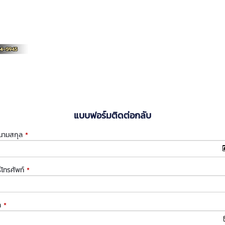
แบบฟอร์มติดต่อกลับ
-นามสกุล
*
์โทรศัพท์
*
ล
*