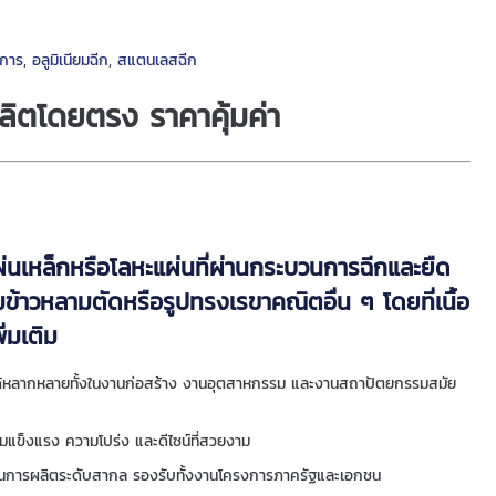
าการ
,
อลูมิเนียมฉีก
,
สแตนเลสฉีก
ิตโดยตรง ราคาคุ้มค่า
่นเหล็กหรือโลหะแผ่นที่ผ่านกระบวนการฉีกและยืด
มข้าวหลามตัดหรือรูปทรงเรขาคณิตอื่น ๆ โดยที่เนื้อ
ิ่มเติม
ได้หลากหลายทั้งในงานก่อสร้าง งานอุตสาหกรรม และงานสถาปัตยกรรมสมัย
มแข็งแรง ความโปร่ง และดีไซน์ที่สวยงาม
านการผลิตระดับสากล รองรับทั้งงานโครงการภาครัฐและเอกชน