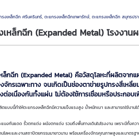
รงเหล็กฉีก ศรีนครินทร์
,
ตะแกรงเหล็กฉีกเทพารักษ์
,
ตะแกรงเหล็กฉีก สมุทรปร
งเหล็กฉีก (Expanded Metal) โรงงานผล
ล็กฉีก (Expanded Metal) คือวัสดุโลหะที่ผลิตจากแผ
่องจักรเฉพาะทาง จนเกิดเป็นช่องตาข่ายรูปทรงสี่เหลี่ย
ต่อเนื่องกันทั้งแผ่น ไม่ต้องใช้การเชื่อมหรือประกอบเพ
ิตแบบนี้ทำให้ตะแกรงเหล็กฉีกมีความแข็งแรงสูง น้ำหนักเบา และสามารถใช้งาน
แนงกันแดด รั้วตกแต่ง ผนังตกแต่ง รวมถึงพื้นทางเดินในโรงงาน เพราะมีทั้งควา
ณ์ด้านโลหะและงานสถาปัตยกรรมมายาวนาน พร้อมเครื่องจักรคุณภาพสูงและมาตรฐ