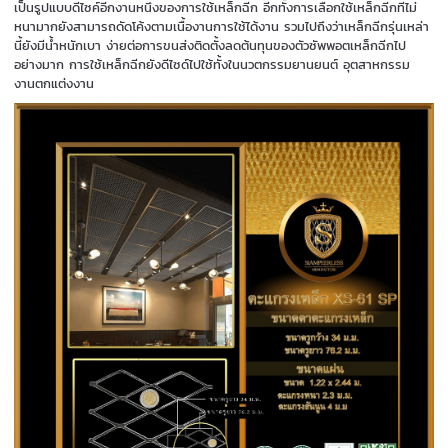
เป็นรูปแบบดีไซค์อีกงานหนึงของการใช้เหล็กฉีก อีกทั้งการเลือกใช้เหล็กฉีกที่ไม่
หนามากยังสามารถดัดโค้งตามเนื้องานการใช้ได้งาน รวมไปถึงว่าเหล็กฉีกรุ่นเหล่า
นี้ยังมีน้ำหนักเบา ง่ายต่อการขนส่งติดตั้งลดต้นทุนของตัวซัพพอตเหล็กฉีกไป
อย่างมาก การใช้เหล็กฉีกยังดีไซด์ไปใช้ทั้งในนวตกรรมยานยนต์ อุตสาหกรรม
งานตกแต่งงาน