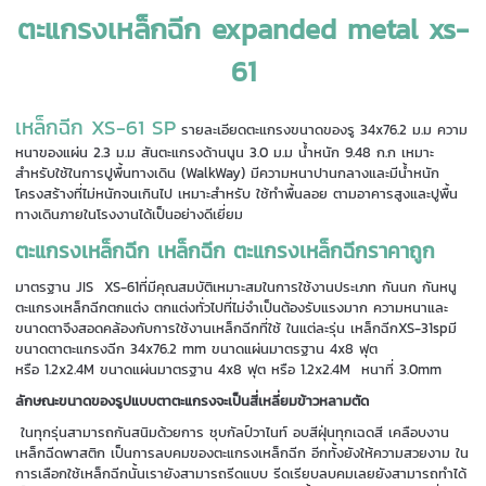
ตะแกรงเหล็กฉีก expanded metal xs-
61
เหล็กฉีก XS-61 SP
รายละเอียดตะแกรงขนาดของรู 34x76.2 ม.ม ความ
หนาของแผ่น 2.3 ม.ม สันตะแกรงด้านนูน 3.0 ม.ม น้ำหนัก 9.48 ก.ก เหมาะ
สำหรับใช้ในการปูพื้นทางเดิน (WalkWay) มีความหนาปานกลางและมีน้ำหนัก
โครงสร้างที่ไม่หนักจนเกินไป เหมาะสำหรับ ใช้ทำพื้นลอย ตามอาคารสูงและปูพื้น
ทางเดินภายในโรงงานได้เป็นอย่างดีเยี่ยม
ตะแกรงเหล็กฉีก เหล็กฉีก ตะแกรงเหล็กฉีกราคาถูก
มาตรฐาน JIS XS-61ที่มีคุณสมบัติเหมาะสมในการใช้งานประเภท กันนก กันหนู
ตะแกรงเหล็กฉีกตกแต่ง ตกแต่งทั่วไปที่ไม่จำเป็นต้องรับแรงมาก ความหนาและ
ขนาดตาจึงสอดคล้องกับการใช้งานเหล็กฉีกที่ใช้ ในแต่ละรุ่น เหล็กฉีกXS-31spมี
ขนาดตาตะแกรงฉีก 34x76.2 mm ขนาดแผ่นมาตรฐาน 4x8 ฟุต
หรือ 1.2x2.4M ขนาดแผ่นมาตรฐาน 4x8 ฟุต หรือ 1.2x2.4M หนาที่ 3.0mm
ลักษณะขนาดของรูปแบบตาตะแกรงจะเป็นสี่เหลี่ยมข้าวหลามตัด
ในทุกรุ่นสามารถกันสนิมด้วยการ ชุบกัลป์วาไนท์ อบสีฝุ่นทุกเฉดสี เคลือบงาน
เหล็กฉีดพาสติก เป็นการลบคมของตะแกรงเหล็กฉีก อีกทั้งยังให้ความสวยงาม ใน
การเลือกใช้เหล็กฉีกนั้นเรายังสามารถรีดแบบ รีดเรียบลบคมเลยยังสามารถทำได้