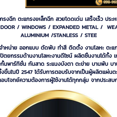
รงฉีก ตะแกรงเหล็กฉีก สวยโดดเด่น เสร็จเร็ว ประห
G DOOR / WINDOWS / EXPANDED METAL / WE
ALUMINIUM /STANLESS / STEE
จำหน่าย ออกแบบ ตัดพับ ทำสี ติดตั้ง งานโลหะ ตะแกร
รรมด้านงานโลหะงานดีไซน์ ผลิตชิ้นงานได้ทั้ง เห
ั้นพาร์ทิชั่น กันสาด ระแนงบังตา ตะข่าย บานพับ บานเ
อตั้งขึ้นในปี 2547 ได้รับการตอบรับจากเป็นผู้ผลิต
มารถตอบโจทย์ความต้องการผู้ใช้งานได้ทุกกลุ่ม จากปร