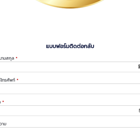
แบบฟอร์มติดต่อกลับ
-นามสกุล
*
์โทรศัพท์
*
ล
*
ความ