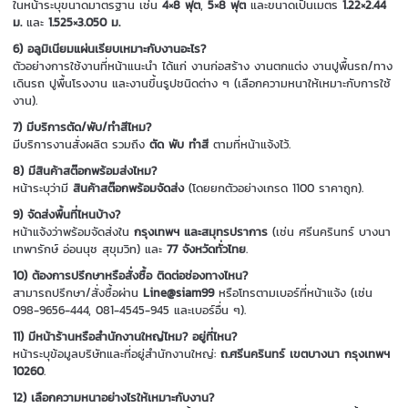
ในหน้าระบุขนาดมาตรฐาน เช่น
4×8 ฟุต
,
5×8 ฟุต
และขนาดเป็นเมตร
1.22×2.44
ม.
และ
1.525×3.050 ม.
6) อลูมิเนียมแผ่นเรียบเหมาะกับงานอะไร?
ตัวอย่างการใช้งานที่หน้าแนะนำ ได้แก่ งานก่อสร้าง งานตกแต่ง งานปูพื้นรถ/ทาง
เดินรถ ปูพื้นโรงงาน และงานขึ้นรูปชนิดต่าง ๆ (เลือกความหนาให้เหมาะกับการใช้
งาน).
7) มีบริการตัด/พับ/ทำสีไหม?
มีบริการงานสั่งผลิต รวมถึง
ตัด พับ ทำสี
ตามที่หน้าแจ้งไว้.
8) มีสินค้าสต๊อกพร้อมส่งไหม?
หน้าระบุว่ามี
สินค้าสต๊อกพร้อมจัดส่ง
(โดยยกตัวอย่างเกรด 1100 ราคาถูก).
9) จัดส่งพื้นที่ไหนบ้าง?
หน้าแจ้งว่าพร้อมจัดส่งใน
กรุงเทพฯ และสมุทรปราการ
(เช่น ศรีนครินทร์ บางนา
เทพารักษ์ อ่อนนุช สุขุมวิท) และ
77 จังหวัดทั่วไทย
.
10) ต้องการปรึกษาหรือสั่งซื้อ ติดต่อช่องทางไหน?
สามารถปรึกษา/สั่งซื้อผ่าน
Line@siam99
หรือโทรตามเบอร์ที่หน้าแจ้ง (เช่น
098-9656-444, 081-4545-945 และเบอร์อื่น ๆ).
11) มีหน้าร้านหรือสำนักงานใหญ่ไหม? อยู่ที่ไหน?
หน้าระบุข้อมูลบริษัทและที่อยู่สำนักงานใหญ่:
ถ.ศรีนครินทร์ เขตบางนา กรุงเทพฯ
10260
.
12) เลือกความหนาอย่างไรให้เหมาะกับงาน?