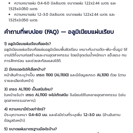
ความหนาแผ่น 0.4-6.0 มิลลิเมตร ขนาดแผ่น 1.22x2.44 เมตร และ
1.525x3.050 เมตร
ความหนาแผ่น 1.2-3.0 มิลลิเมตร ขนาดแผ่น 1.22x2.44 เมตร และ
1.525x3.050 เมตร
คำถามที่พบบ่อย (FAQ) — อลูมิเนียมแผ่นเรียบ
1) อลูมิเนียมแผ่นเรียบคืออะไร?
อลูมิเนียมแผ่นเรียบคือแผ่นอลูมิเนียมพื้นผิวเรียบ เหมาะกับงานตัด–พับ–ขึ้นรูป ใช้
งานได้ทั้งงานก่อสร้างและงานอุตสาหกรรม โดยมีจุดเด่นน้ำหนักเบา แข็งแรง ทน
การสึกกร่อน และช่วยสะท้อนแสงได้ดี.
2) มีเกรดอะไรให้เลือกบ้าง?
หน้าสินค้าระบุว่าเป็น
เกรด 1100 (AL1100)
และมีข้อมูลเกรด
AL1010
ด้วย (ตาม
รายละเอียดในหน้า).
3) เกรด AL1100 เป็นสนิมไหม?
ในหน้าแจ้งว่า
เกรด AL1100 จะไม่เกิดสนิม
จึงนิยมใช้ในหลายอุตสาหกรรม (เช่น
อุตสาหกรรมอาหาร).
4) ความหนามีช่วงเท่าไหร่?
มีระบุความหนา
0.4–6.0 มม.
และยังมีช่วงที่ระบุเพิ่ม
1.2–3.0 มม.
(อ้างอิงตาม
ข้อมูลในหน้า).
5) ขนาดแผ่นมาตรฐานมีอะไรบ้าง?