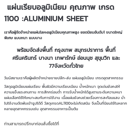
แผ่นเรียบอลูมิเนียม คุณภาพ เกรด
1100 :ALUMINIUM SHEET
เราคือผู้จัดจำหน่ายแผ่นโลหะอลูมิเนียมคุณภาพสูง ยอดนิยมอันดับ1 ขนาดใหญ่
พิเศษ แบบหนา แบบบาง
พร้อมจัดส่งพื้นที่ กรุงเทพ สมุทรปราการ พื้นที่
ศรีนครินทร์ บางนา เทพารักษ์ อ่อนนุช สุขุมวิท และ
77จังหวัดทั่วไทย
วันน์สยามเราคือผู้ผลิตจำหน่ายขายปลีก-ส่ง แผ่นอลูมิเนียม เกรดอุตสาหกรรม
วัสดุอลูมิเนียมแผ่นเรียบ พื้นผิวมีความเรียบเนียน น้ำหนักเบา จุดเด่นยังคงให้
ความแข็งแรงทนทาน การสึกกร่อนต่ำ การรับน้ำหนักได้สูงตามระดับความหนา
แผ่นเลือกใช้ให้เหมาะสมกับการใช้งาน เนื้อแผ่นยังคงช่วยเรื่องการสะท้อนแสง นำ
ไปใช้งานตัดพับเข้ารูปได้ดี วัสดุเกรดAL1100จะไม่เกิดสนิม จึงเป็นที่นิยมใช้ในหลาก
หลายอุตสาหกรรมเช่น อุตสาหรรมอาหารเป็นต้น
ท่านสามารถปรึกษาก่อนสั่งซื้อได้ที่