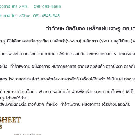
ช่องทาง โทร >AIS 091-493-6666
่องทาง โทร >Dtac 081-4545-945
ว่าด้วย6 ข้อดีของ เหล็กแผ่นเจาะรู ตกแต
จาะรู มีให้เลือกหลายวัสดุอาทิเช่น เหล็กดำ(SS400) เหล็กขาว (SPCC) อลูมิเน
างมาก เพราะมีความเรียบ เหมาะกับการใช้ในการร่อนหิน ตะแกรงเหมืองแร่ ตะแกร
นัง ทำฝ้าเพดาน ผนังอาคาร หน้ากากอาคาร ฉากแสดงสินค้า ฉากบังตา ฉากกั้นห้อง ก
หาร โรงงานอาหารสัตว์ ถาดลำเลียงอาหารสัตว์ เครื่องใช้ในครัว ใช้เป็นแผ่
้ ตะแกรงคัดเมล็ดกาแฟ ตะแกรงคัดเมล็ดพันธ์พืชหรือแยกขนาดเมล็ดพันธุ์ ใช้เป็
นรูปต่างๆได้ง่าย
ไปใช้ในงานตกแต่ง ราวกันตก ทำผนัง ทำฝ้าเพดาน ผนังอาคาร ได้อย่างปลอดภัย