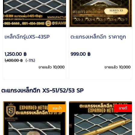
เหล็กฉีกรุ่นXS-43SP
ตะแกรงเหล็กฉีก ราคาถูก
1,250.00 ฿
999.00 ฿
1,400.00 ฿
(-11%)
ขายแล้ว 10,000
ขายแล้ว 10,000
ตะแกรงเหล็กฉีก XS-51/52/53 SP
แนะนำ
ขายดี