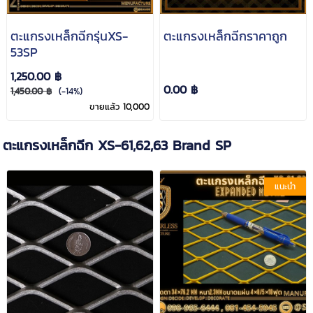
ตะแกรงเหล็กฉีกรุ่นXS-
ตะแกรงเหล็กฉีกราคาถูก
53SP
1,250.00 ฿
0.00 ฿
1,450.00 ฿
(-14%)
ขายแล้ว 10,000
ตะแกรงเหล็กฉีก XS-61,62,63 Brand SP
แนะนำ