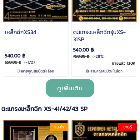
เหล็กฉีกXS34
ตะแกรงเหล็กฉีกรุ่นXS-
31SP
540.00 ฿
540.00 ฿
750.00 ฿
(-28%)
650.00 ฿
(-17%)
ขายแล้ว 130K
มีหลายคุณสมบัติให้เลือก
มีหลายคุณสมบัติให้เลือก
ดูเพิ่มเติม
ตะแกรงเหล็กฉีก XS-41/42/43 SP
แนะนำ
ขายดี