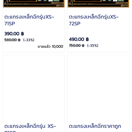
ตะแกรงเหล็กฉีกรุ่นXS-
ตะแกรงเหล็กฉีกรุ่นXS-
71SP
72SP
390.00 ฿
490.00 ฿
580.00 ฿
(-33%)
750.00 ฿
(-35%)
ขายแล้ว 10,000
ตะแกรงเหล็กฉีกรุ่น XS-
ตะแกรงเหล็กฉีกราคาถูก