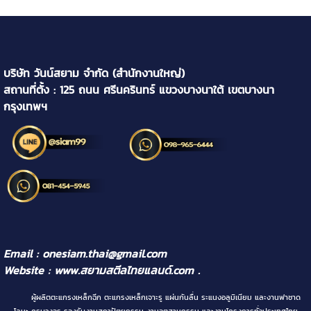
บริษัท วันน์สยาม จำกัด (สำนักงานใหญ่)
สถานที่ตั้ง : 125 ถนน ศรีนครินทร์ แขวงบางนาใต้ เขตบางนา
กรุงเทพฯ
Email : onesiam.thai@gmail.com
Website :
www.สยามสตีลไทยแลนด์.com
.
ผู้ผลิตตะแกรงเหล็กฉีก ตะแกรงเหล็กเจาะรู แผ่นกันลื่น ระแนงอลูมิเนียม และงานฟาซาด