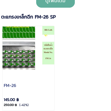
ดูเพิ่มเติม
ตะแกรงเหล็กฉีก FM-26 SP
FM-26
145.00 ฿
250.00 ฿
(-42%)