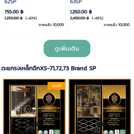
62SP
63SP
755.00 ฿
1,250.00 ฿
1,250.00 ฿
(-40%)
2,400.00 ฿
(-48%)
ขายแล้ว 10,005
ขายแล้ว 10,000
ดูเพิ่มเติม
ตะแกรงเหล็กฉีกXS-71,72,73 Brand SP
แนะนำ