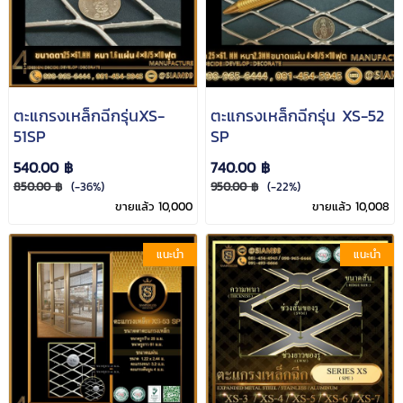
ตะแกรงเหล็กฉีกรุ่นXS-
ตะแกรงเหล็กฉีกรุ่น XS-52
51SP
SP
540.00 ฿
740.00 ฿
850.00 ฿
(-36%)
950.00 ฿
(-22%)
ขายแล้ว 10,000
ขายแล้ว 10,008
แนะนำ
แนะนำ