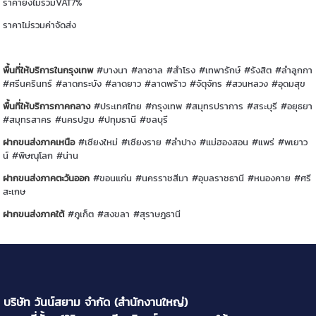
ราคายังไม่รวมVAT7%
ราคาไม่รวมค่าจัดส่ง
พื้นที่ให้บริการในกรุงเทพ
#บางนา #ลาซาล #สำโรง #เทพารักษ์ #รังสิต #ลำลูกกา
#ศรีนครินทร์ #ลาดกระบัง #ลาดยาว #ลาดพร้าว #จัตุจักร #สวนหลวง #อุดมสุข
พื้นที่ให้บริการกาคกลาง
#ประเทศไทย #กรุงเทพ #สมุทรปราการ #สระบุรี #อยุธยา
#สมุทรสาคร #นครปฐม #ปทุมธานี #ชลบุรี
ฝากขนส่งภาคเหนือ
#เชียงใหม่ #เชียงราย #ลำปาง #แม่ฮองสอน #แพร่ #พเยาว
น์ #พิษณุโลก #น่าน
ฝากขนส่งภาคตะวันออก
#ขอนแก่น #นครราชสีมา #อุบลราชธานี #หนองคาย #ศรี
สะเกษ
ฝากขนส่งภาคใต้
#ภูเก็ต #สงขลา #สุราษฎธานี
บริษัท วันน์สยาม จำกัด (สำนักงานใหญ่)