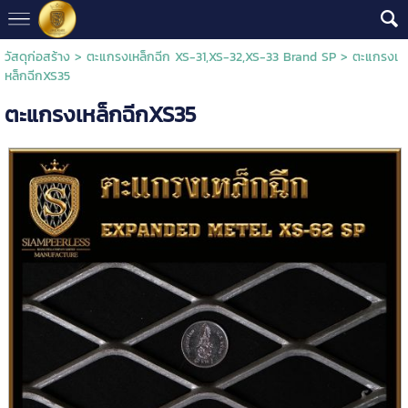
วัสดุก่อสร้าง
>
ตะแกรงเหล็กฉีก XS-31,XS-32,XS-33 Brand SP
> ตะแกรงเ
หล็กฉีกXS35
ตะแกรงเหล็กฉีกXS35