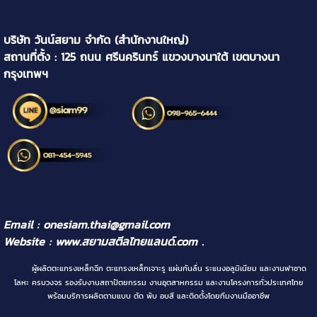
บริษัท วันน์สยาม จำกัด (สำนักงานใหญ่)
สถานที่ตั้ง : 125 ถนน ศรีนครินทร์ แขวงบางนาใต้ เขตบางนา
กรุงเทพฯ
Email : onesiam.thai@gmail.com
Website :
www.สยามสตีลไทยแลนด์.com
.
ผู้ผลิตตะแกรงเหล็กฉีก ตะแกรงเหล็กเจาะรู แผ่นกันลื่น ระแนงอลูมิเนียม และงานฟาซาด
โลหะ ครบวงจร รองรับงานสถาปัตยกรรม งานอุตสาหกรรม และงานโครงการทั่วประเทศไทย
พร้อมบริการผลิตตามแบบ ตัด พับ อบสี และติดตั้งโดยทีมงานมืออาชีพ