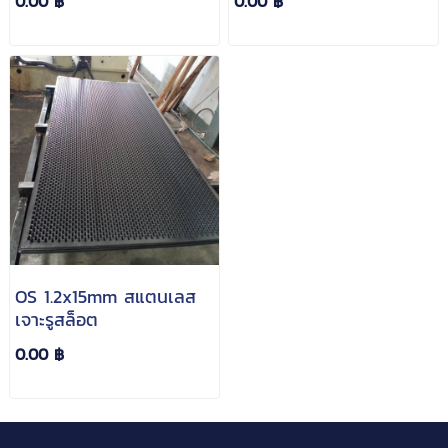
0.00 ฿
0.00 ฿
OS 1.2x15mm สแตนเลส
เจาะรูสล็อต
0.00 ฿