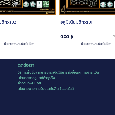
ยมฉีกxs32
อลูมิเนียมฉีกxs31
0.00 ฿
ข
มีหลายคุณสมบัติให้เลือก
มีหลายคุณสมบัติให้เลือก
ติดต่อเรา
วิธีการสั่งซื้อและการชำระเงินวิธีการสั่งซื้อและการชำระเงิน
นโยบายการดูแลคู่ค้าธุรกิจ
คำถามที่พบบ่อย
นโยบายบายการรับประกันสินค้าออนไลน์