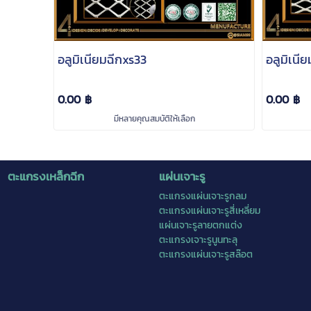
อลูมิเนียมฉีกxs33
อลูมิเนี
0.00 ฿
0.00 ฿
มีหลายคุณสมบัติให้เลือก
ตะแกรงเหล็กฉีก
แผ่นเจาะรู
ตะแกรงแผ่นเจาะรูกลม
ตะแกรงแผ่นเจาะรูสี่เหลี่ยม
แผ่นเจาะรูลายตกแต่ง
ตะแกรงเจาะรูนูนทะลุ
ตะแกรงแผ่นเจาะรูสล๊อต