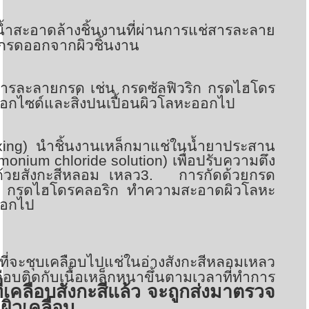
น้ำสะอาดล้างชิ้นงานที่ผ่านการแช่สารละลาย
กรดออกจากผิวชิ้นงาน
สารละลายกรด เช่น กรดซัลฟิวริก กรดไฮโดร
ออกไซด์และสิ่งปนเปื้อนผิวโลหะออกไป
uxing)
นำชิ้นงานเหล็กมาแช่ในน้ำยาประสาน
monium chloride solution)
เพื่อปรับความตึง
ด้วยสังกะสีหลอม เหลว
3.
การกัดด้วยกรด
ิก กรดไฮโดรคลอริก ทำความสะอาดผิวโลหะ
ะออกไป
ที่จะชุบเคลือบไปแช่ในอ่างสังกะสีหลอมเหลว
ลือบติดกับเนื้อเหล็กหนาขึ้นตามเวลาที่ทำการ
ี่เคลือบสังกะสีแล้ว จะถูกส่งมาตรวจ
ิวเคลือบ