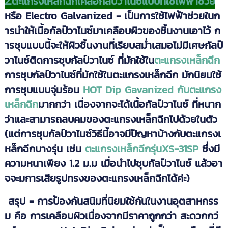
2.ตะแกรงเหล็กฉีกเคลือกัลป์วาไนซ์แบบที่ใช้ไฟฟ้าช่วย
หรือ Electro Galvanized - เป็นการใช้ไฟฟ้าช่วยในก
ารนำให้เนื้อกัลป์วาไนซ์มาเคลือบผิวของชิ้นงานเอาไว้ ก
ารชุบแบบนี้จะให้ผิวชิ้นงานที่เรียบสม่ำเสมอไม่มีเศษกัลป์
วาไนซ์ติดการชุบกัลป์วาไนซ์ ที่มักใช้ใน
ตะแกรงเหล็กฉีก
การชุบกัลป์วาไนซ์ที่มักใช้ในตะแกรงเหล็กฉีก มักนิยมใช้
การชุบแบบจุ่มร้อน
HOT Dip Gavanized กับตะแกรง
เหล็กฉีก
มากกว่า เนื่องจากจะได้เนื้อกัลป์วาไนซ์ ที่หนาก
ว่าและสามารถลบคมของตะแกรงเหล็กฉีกไปด้วยในตัว
(แต่การชุบกัลป์วาไนซ์วิธีนี้อาจมีปัญหาบ้างกับตะแกรงเ
หล็กฉีกบางรุ่น เช่น
ตะแกรงเหล็กฉีกรุ่นXS-31SP
ซึ่งมี
ความหนาเพียง 1.2 ม.ม เมื่อนำไปชุบกัลป์วาไนซ์ แล้วอา
จจะมการเสียรูปทรงของตะแกรงเหล็กฉีกได้ค่ะ)
สรุป = การป้องกันสนิมที่นิยมใช้กันในงานอุตสาหกรร
ม คือ การเคลือบผิวเนื่องจากมีราคาถูกกว่า สะดวกกว่