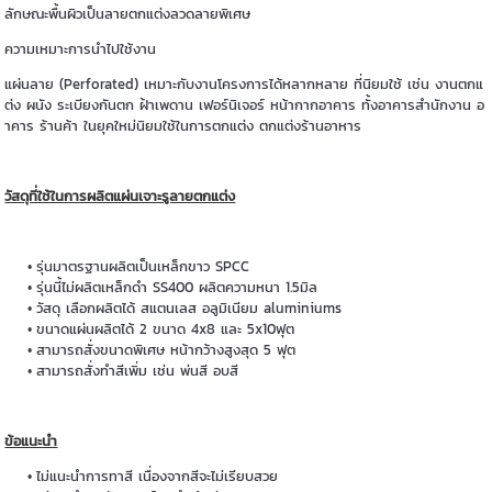
ลักษณะพื้นผิวเป็นลายตกแต่งลวดลายพิเศษ
ความเหมาะการนำไปใช้งาน
แผ่นลาย (Perforated) เหมาะกับงานโครงการได้หลากหลาย ที่นิยมใช้ เช่น งานตกแ
ต่ง ผนัง ระเบียงกันตก ฝ้าเพดาน เฟอร์นิเจอร์ หน้ากากอาคาร ทั้งอาคารสำนักงาน อ
าคาร ร้านค้า ในยุคใหม่นิยมใช้ในการตกแต่ง ตกแต่งร้านอาหาร
วัสดุที่ใช้ในการผลิตแผ่นเจาะรูลายตกแต่ง
รุ่นมาตรฐานผลิตเป็นเหล็กขาว SPCC
รุ่นนี้ไม่ผลิตเหล็กดำ SS400 ผลิตความหนา 1.5มิล
วัสดุ เลือกผลิตได้ สแตนเลส อลูมิเนียม aluminiums
ขนาดแผ่นผลิตได้ 2 ขนาด 4x8 และ 5x10ฟุต
สามารถสั่งขนาดพิเศษ หน้ากว้างสูงสุด 5 ฟุต
สามารถสั่งทำสีเพิ่ม เช่น พ่นสี อบสี
ข้อแนะนำ
ไม่แนะนำการทาสี เนื่องจากสีจะไม่เรียบสวย