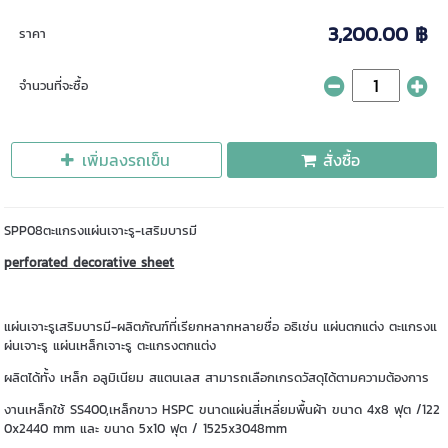
3,200.00 ฿
ราคา
จำนวนที่จะซื้อ
เพิ่มลงรถเข็น
สั่งซื้อ
SPP08ตะแกรงแผ่นเจาะรู-เสริมบารมี
perforated decorative sheet
แผ่นเจาะรูเสริมบารมี-ผลิตภัณฑ์ที่เรียกหลากหลายชื่อ อธิเช่น แผ่นตกแต่ง ตะแกรงแ
ผ่นเจาะรู แผ่นเหล็กเจาะรู ตะแกรงตกแต่ง
ผลิตได้ทั้ง เหล็ก อลูมิเนียม สแตนเลส สามารถเลือกเกรดวัสดุได้ตามความต้องการ
งานเหล็กใช้ SS400,เหล็กขาว HSPC ขนาดแผ่นสี่เหลี่ยมพื้นผ้า ขนาด 4x8 ฟุต /122
0x2440 mm และ ขนาด 5x10 ฟุต / 1525x3048mm