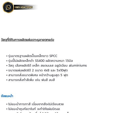
วัสดุที่ใช้ในการผลิตแผ่นเจาะรูลายตกแต่ง
รุ่นมาตรฐานผลิตเป็นเหล็กขาว SPCC
รุ่นนี้ไม่ผลิตเหล็กดำ SS400 ผลิตความหนา 1.5มิล
วัสดุ เลือกผลิตได้ เหล็ก สแตนเลส อลูมิเนียม aluminiums
ขนาดแผ่นผลิตได้ 2 ขนาด 4x8 และ 5x10ฟุต
สามารถสั่งขนาดพิเศษ หน้ากว้างสูงสุด 5 ฟุต
สามารถสั่งทำสีเพิ่ม เช่น พ่นสี อบสี
ข้อแนะนำ
ไม่แนะนำการทาสี เนื่องจากสีจะไม่เรียบสวย
ไม่แนะนำชุบกัลวาไนท์ จะทำให้แผ่นบิดงอ