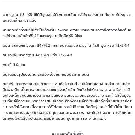
มาตรฐาน JIS XS-61ที่มีคุณสมบัติเหมาะสมในการใช้งานประเภท กันนก กันหนู ตะ
แกรงเหล็กฉีกตกแต่ง
งานตกแต่งทั่วไปที่ไม่จำเป็นต้องรับแรงมาก ความหนาและขนาดตาจึงสอดคล้องกับก
ารใช้งานเหล็กฉีกที่ใช้ ในแต่ละรุ่น เหล็กฉีกXS-31sp
มีขนาดตาตะแกรงฉีก 34x76.2 mm ขนาดแผ่นมาตรฐาน 4x8 ฟุต หรือ 1.2x2.4M
ขนาดแผ่นมาตรฐาน 4x8 ฟุต หรือ 1.2x2.4M
หนาที่ 3.0mm
ขนาดของรูปแบบตาตะแกรงจะเป็นสี่เหลี่ยมข้าวหลามตัด
ในทุกรุ่นสามารถกันสนิมด้วยการ ชุบกัลป์วาไนท์ อบสีฝุ่นทุกเฉดสี เคลือบงานเหล็ก
ฉีดพาสติก เป็นการลบคมของตะแกรงเหล็กฉีก อีกทั้งยังให้ความสวยงาม ในการเลื
อกใช้เหล็กฉีกนั้นเรายังสามารถรีดแบบ รีดเรียบลบคมเลยยังสามารถทำได้เป็นรูปแ
บบดีไซค์อีกงานหนึงของการใช้เหล็กฉีก อีกทั้งการเลือกใช้เหล็กฉีกที่ไม่หนามากยังส
ามารถดัดโค้งตามเนื้องานการใช้ได้งาน รวมไปถึงว่าเหล็กฉีกรุ่นเหล่านี้ยังมีน้ำหนักเบ
า ง่ายต่อการขนส่งติดตั้งลดต้นทุนของตัวซัพพอตเหล็กฉีกไปอย่างมาก การใช้เหล็ก
ฉีกยังดีไซด์ไปใช้ทั้งในนวตกรรมยานยนต์ อุตสาหกรรม งานตกแต่ง
แบบฟอร์มสั่งซื้อ