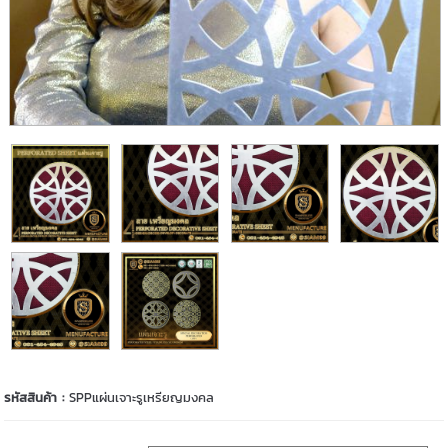
รหัสสินค้า :
SPPแผ่นเจาะรูเหรียญมงคล