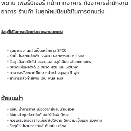
พดาน เฟอร์นิเจอร์ หน้ากากอาคาร ทั้งอาคารสำนักงาน
อาคาร ร้านค้า ในยุคใหม่นิยมใช้ในการตกแต่ง
วัสดุที่ใช้ในการผลิตแผ่นเจาะรูลายตกแต่ง
รุ่นมาตรฐานผลิตเป็นเหล็กขาว SPCC
รุ่นนี้ไม่ผลิตเหล็กดำ SS400 ผลิตความหนา 1.5มิล
วัสดุ เลือกผลิตได้ สแตนเลส อลูมิเนียม aluminiums
ขนาดแผ่นผลิตได้ 2 ขนาด 4x8 และ 5x10ฟุต
สามารถสั่งขนาดพิเศษ หน้ากว้างสูงสุด 5 ฟุต
สามารถสั่งทำสีเพิ่ม เช่น พ่นสี อบสี
ข้อแนะนำ
ไม่แนะนำการทาสี เนื่องจากสีจะไม่เรียบสวย
ไม่แนะนำชุบกัลวาไนท์ จะทำให้แผ่นบิดงอ
ควรเสริมโครงสร้างเมื่อนำไปใช้งาน ให้ความแข็งแรง สวยงาม
วัสดุยังไม่ผ่านการกันสี กันสนิม เกิดส