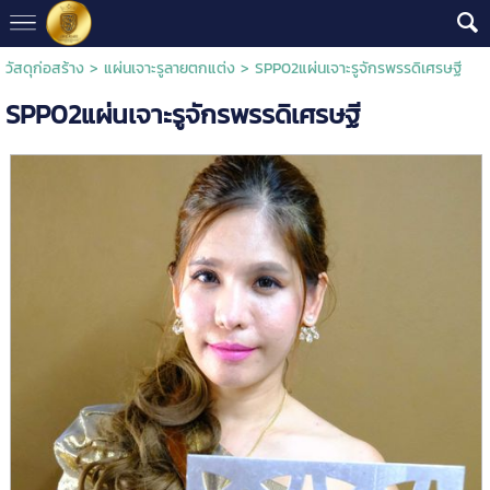
วัสดุก่อสร้าง
>
แผ่นเจาะรูลายตกแต่ง
> SPP02แผ่นเจาะรูจักรพรรดิเศรษฐี
SPP02แผ่นเจาะรูจักรพรรดิเศรษฐี