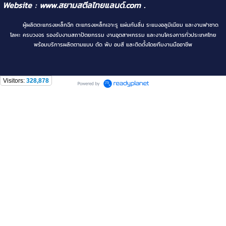
Website :
www.สยามสตีลไทยแลนด์.com
.
ผู้ผลิตตะแกรงเหล็กฉีก ตะแกรงเหล็กเจาะรู แผ่นกันลื่น ระแนงอลูมิเนียม และงานฟาซาด
โลหะ ครบวงจร รองรับงานสถาปัตยกรรม งานอุตสาหกรรม และงานโครงการทั่วประเทศไทย
พร้อมบริการผลิตตามแบบ ตัด พับ อบสี และติดตั้งโดยทีมงานมืออาชีพ
Visitors:
328,878