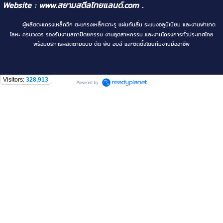
Website :
www.สยามสตีลไทยแลนด์.com
.
ผู้ผลิตตะแกรงเหล็กฉีก ตะแกรงเหล็กเจาะรู แผ่นกันลื่น ระแนงอลูมิเนียม และงานฟาซาด
โลหะ ครบวงจร รองรับงานสถาปัตยกรรม งานอุตสาหกรรม และงานโครงการทั่วประเทศไทย
พร้อมบริการผลิตตามแบบ ตัด พับ อบสี และติดตั้งโดยทีมงานมืออาชีพ
Visitors:
328,913