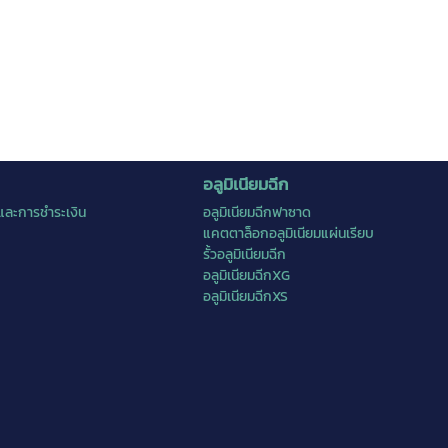
อลูมิเนียมฉีก
้อและการชำระเงิน
อลูมิเนียมฉีกฟาซาด
แคตตาล็อกอลูมิเนียมแผ่นเรียบ
รั้วอลูมิเนียมฉีก
อลูมิเนียมฉีกXG
อลูมิเนียมฉีกXS