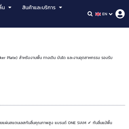
ื่น
สินค้าและบริการ
EN
ecker Plate) สำหรับงานพื้น ทางเดิน บันได และงานอุตสาหกรรม รองรับ
ด้วยแผ่นสแตนเลสกันลื่นคุณภาพสูง แบรนด์ ONE SIAM ✔ กันลื่นแม้พื้น