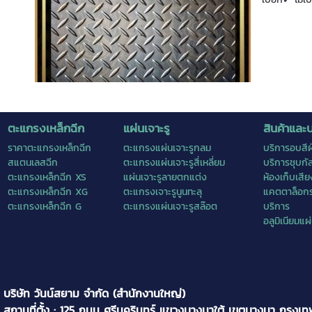
ตะแกรงเหล็กฉีก
แผ่นเจาะรู
สินค้าและ
ราคาตะแกรงเหล็กฉีก
ตะแกรงแผ่นเจาะรูกลม
บริการอบสีฝุ
สแตนเลสฉีก
ตะแกรงแผ่นเจาะรูสี่เหลี่ยม
บริการชุบกัล
ตะแกรงเหล็กฉีก XS
แผ่นเจาะรูลายตกแต่ง
ห้องเก็บเสีย
ตะแกรงเหล็กฉีก XG
ตะแกรงเจาะรูนูนทะลุ
แคตตาล็อกร
ตะแกรงเหล็กฉีก G
ตะแกรงแผ่นเจาะรูสล๊อต
บริการ
อลูมิเนียมแผ
บริษัท วันน์สยาม จำกัด (สำนักงานใหญ่)
สถานที่ตั้ง : 125 ถนน ศรีนครินทร์ แขวงบางนาใต้ เขตบางนา กรุงเ