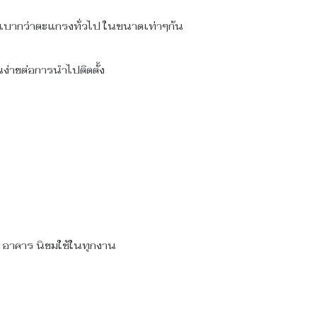
กเบากว่าตะแกรงทั่วไป ในขนาดเท่าๆกัน
นง่ายต่อการนำไปติดตั้ง
ง อาคาร นิยมใช้ในทุกงาน