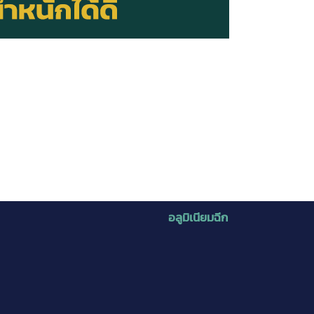
อลูมิเนียมฉีก