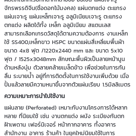
จักรพรรดิจีน
(ชื่อดอกไม้มงคล) แผ่นตกแต่ง ตะแกรง
แผ่นเจาะรู แผ่นเหล็กเจาะรู อลูมิเนียมเจาะรู ตะแกรง
ตกแต่ง ผลิตได้ทั้ง เหล็ก อลูมิเนียม สแตนเลส
สามารถเลือกเกรดวัสดุได้ตามความต้องการ งานเหล็ก
ใช้ SS400,เหล็กขาว HSPC ขนาดแผ่นสี่เหลี่ยมพื้นผ้า
ขนาด 4x8 ฟุต /1220x2440 mm และ ขนาด 5x10
ฟุต / 1525x3048mm ลักษณะพื้นผิวเป็นลายหน้านูน
ด้านหลังบุ๋ม ตัวลายคล้ายเมล็ดข้าว เพื่อช่วยในการกัน
ลื่น ระบายน้ำ อยู่ที่การติดตั้งในการใช้งานเพิ่มด้วย เมื่อ
ปั้มแล้วลายมีความหนาขึ้นจากตัวแผ่นเรียบ 1.5มิลลิเมตร
ความเหมาะการนำไปใช้งาน
แผ่นลาย (Perforated) เหมาะกับงานโครงการได้หลาก
หลาย ที่นิยมใช้ เช่น งานตกแต่ง ผนัง ระเบียงกันตก
ฝ้าเพดาน เฟอร์นิเจอร์ หน้ากากอาคาร ทั้งอาคาร
สำนักงาน อาคาร ร้านค้า ในยุคใหม่นิยมใช้ในการ