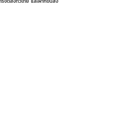
รจัดส่งทั่วไทย และฝากขนส่ง