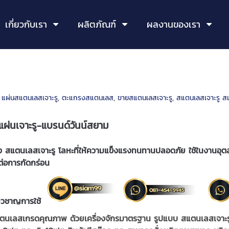
เกี่ยวกับเรา
ผลิตภัณฑ์
ผลงานของเรา
,
แผ่นสแตนเลสเจาะรู
,
ตะแกรงสแตนเลส
,
ขายสแตนเลสเจาะรู
,
สแตนเลสเจาะรู ส
ผ่นเจาะรู-แบรนด์วันน์สยาม
ง สแตนเลสเจาะรู โลหะที่ให้ความแข็งแรงทนทานปลอดภัย ใช้ในงานอุ
ต่อการกัดกร่อน
ี่ยวชาญการใช้
ตนเลสเกรดคุณภาพ ด้วยเครื่องจักรมาตรฐาน รูปแบบ สแตนเลสเจาะร