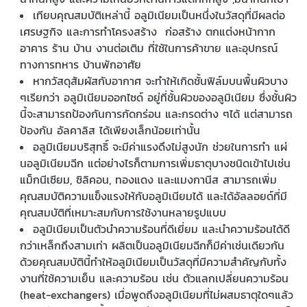
เทียบคุณสมบัติเหล่านี้ อลูมิเนียมเป็นหนึ่งในวัสดุที่มีผลต่อ
เศรษฐกิจ และการทำโครงสร้าง ก่อสร้าง ตกแต่งหน้ากาก
อาคาร ร้าน บ้าน งานต่อเติม ที่ใช้ในการค้าขาย และอุปกรณ์
ทางการทหาร บ้านพักอาศัย
หากวัสดุสัมผัสกับอากาศ จะทำให้เกิดชั้นฟิล์มบนพื้นผิวบาง
ๆเรียกว่า อลูมิเนียมออกไซด์ อยู่ที่ชั้นผิวของอลูมิเนียม ซึ่งชั้นผิว
นี้จะสามารถป้องกันการกัดกร่อน และกรดต่าง ๆได้ แต่สามารถ
ป้องกัน อัลคาลิส ได้เพียงเล็กน้อยเท่านั้น
อลูมิเนียมบริสุทธิ์ จะมีค่าแรงดึงไม่สูงนัก ช่วยในการทำ แผ่
นอลูมิเนียมฉีก แต่อย่างไรก็ตามการเพิ่มธาตุบางชนิดเข้าไปเช่น
แม็กนีเซียม, ซิลิคอน, ทองแดง และแมงกานีส สามารถเพิ่ม
คุณสมบัติความแข็งแรงให้กับอลูมิเนียมได้ และได้อัลลอยด์ที่มี
คุณสมบัติที่เหมาะสมกับการใช้งานหลายรูปแบบ
อลูมิเนียมเป็นตัวนำความร้อนที่ดีเยี่ยม และนำความร้อนได้ดี
กว่าเหล็กถึงสามเท่า ผลิตเป็นอลูมิเนียมฉีกก็มีค่าเช่นเดียวกัน
ด้วยคุณสมบัตินี้ทำให้อลูมิเนียมเป็นวัสดุที่มีความสำคัญกับทั้ง
งานที่ใช้ความเย็น และความร้อน เช่น ตัวแลกเปลี่ยนความร้อน
(heat-exchangers) เมื่อพูดถึงอลูมิเนียมที่ไม่ผสมธาตุใดๆแล้ว