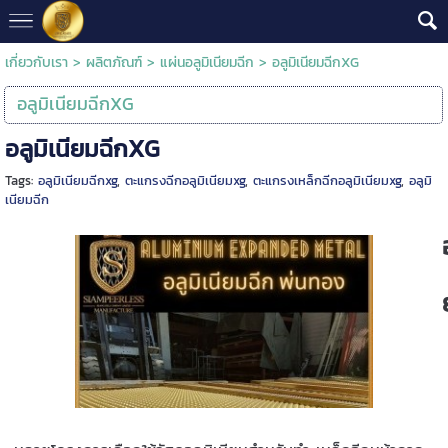
เกี่ยวกับเรา
>
ผลิตภัณฑ์
>
แผ่นอลูมิเนียมฉีก
>
อลูมิเนียมฉีกXG
อลูมิเนียมฉีกXG
อลูมิเนียมฉีกXG
Tags:
อลูมิเนียมฉีกxg
,
ตะแกรงฉีกอลูมิเนียมxg
,
ตะแกรงเหล็กฉีกอลูมิเนียมxg
,
อลูมิ
เนียมฉีก