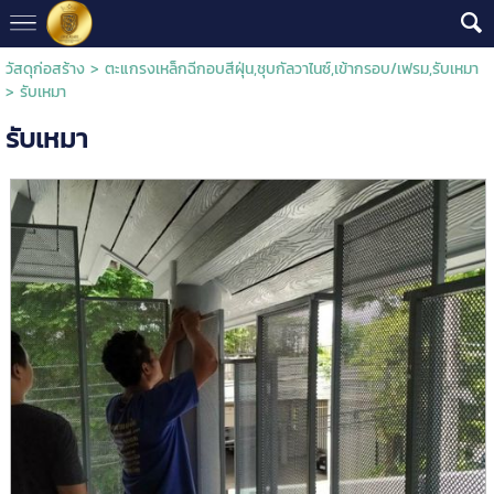
วัสดุก่อสร้าง
>
ตะแกรงเหล็กฉีกอบสีฝุ่น,ชุบกัลวาไนซ์,เข้ากรอบ/เฟรม,รับเหมา
> รับเหมา
รับเหมา