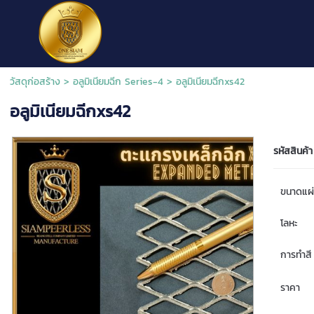
วัสดุก่อสร้าง
>
อลูมิเนียมฉีก Series-4
> อลูมิเนียมฉีกxs42
อลูมิเนียมฉีกxs42
รหัสสินค้า
ขนาดแผ
โลหะ
การทำสี
ราคา