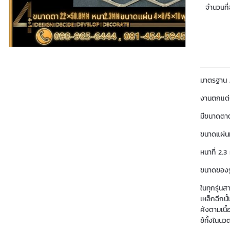
จำนวนที่จ
มาตรฐาน J
งานตกแต่ง
มีขนาดตา
ขนาดแผ่น
หนาที่ 2
ขนาดของรู
ในทุกรุ่น
เหล็กฉีกน
ค้งตามเนื้
ช้ทั้งใน