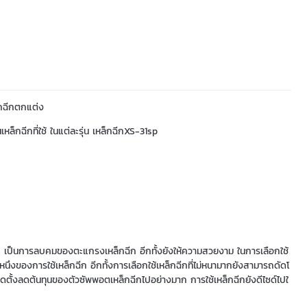
กฉีกตกแต่ง
็กฉีกที่ใช้ ในแต่ละรุ่น เหล็กฉีกXS-31sp
ิก เป็นการลบคมของตะแกรงเหล็กฉีก อีกทั้งยังให้ความสวยงาม ในการเลือกใช้
ึงของการใช้เหล็กฉีก อีกทั้งการเลือกใช้เหล็กฉีกที่ไม่หนามากยังสามารถดัดโ
่งติดตั้งลดต้นทุนของตัวซัพพอตเหล็กฉีกไปอย่างมาก การใช้เหล็กฉีกยังดีไซด์ไปใ