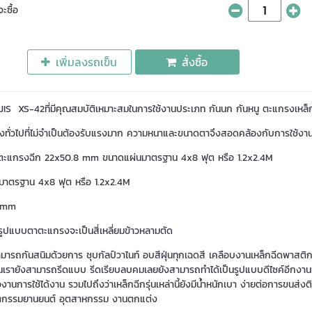
ะซื้อ
เพิ่มลงรถเข็น
สั่งซื้อ
IS XS-42ที่มีคุณสมบัติเหมาะสมในการใช้งานประเภท กันนก กันหนู ตะแกรงเหล็
ทั่วไปที่ไม่จำเป็นต้องรับแรงมาก ความหนาและขนาดตาจึงสอดคล้องกับการใช้งานเหล
ตะแกรงฉีก 22x50.8 mm ขนาดแผ่นมาตรฐาน 4x8 ฟุต หรือ 1.2x2.4M
มาตรฐาน 4x8 ฟุต หรือ 1.2x2.4M
.3 mm
ปแบบตาตะแกรงจะเป็นสี่เหลี่ยมข้าวหลามตัด
สามารถกันสนิมด้วยการ ชุบกัลป์วาไนท์ อบสีฝุ่นทุกเฉดสี เคลือบงานเหล็กฉีดพาสต
ั้นเรายังสามารถรีดแบบ รีดเรียบลบคมเลยยังสามารถทำได้เป็นรูปแบบดีไซค์อีกงานหน
องานการใช้ได้งาน รวมไปถึงว่าเหล็กฉีกรุ่นเหล่านี้ยังมีน้ำหนักเบา ง่ายต่อการขนส
นวตกรรมยานยนต์ อุตสาหกรรม งานตกแต่ง