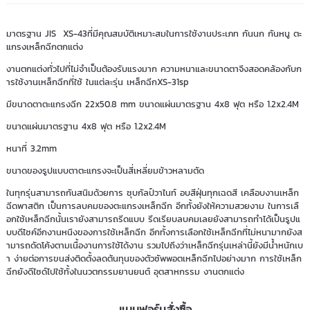
มาตรฐาน JIS XS-43ที่มีคุณสมบัติเหมาะสมในการใช้งานประเภท กันนก กันหนู ตะ
แกรงเหล็กฉีกตกแต่ง
งานตกแต่งทั่วไปที่ไม่จำเป็นต้องรับแรงมาก ความหนาและขนาดตาจึงสอดคล้องกับก
ารใช้งานเหล็กฉีกที่ใช้ ในแต่ละรุ่น เหล็กฉีกXS-31sp
มีขนาดตาตะแกรงฉีก 22x50.8 mm ขนาดแผ่นมาตรฐาน 4x8 ฟุต หรือ 1.2x2.4M
ขนาดแผ่นมาตรฐาน 4x8 ฟุต หรือ 1.2x2.4M
หนาที่ 3.2mm
ขนาดของรูปแบบตาตะแกรงจะเป็นสี่เหลี่ยมข้าวหลามตัด
ในทุกรุ่นสามารถกันสนิมด้วยการ ชุบกัลป์วาไนท์ อบสีฝุ่นทุกเฉดสี เคลือบงานเหล็ก
ฉีดพาสติก เป็นการลบคมของตะแกรงเหล็กฉีก อีกทั้งยังให้ความสวยงาม ในการเลื
อกใช้เหล็กฉีกนั้นเรายังสามารถรีดแบบ รีดเรียบลบคมเลยยังสามารถทำได้เป็นรูปแ
บบดีไซค์อีกงานหนึงของการใช้เหล็กฉีก อีกทั้งการเลือกใช้เหล็กฉีกที่ไม่หนามากยังส
ามารถดัดโค้งตามเนื้องานการใช้ได้งาน รวมไปถึงว่าเหล็กฉีกรุ่นเหล่านี้ยังมีน้ำหนักเบ
า ง่ายต่อการขนส่งติดตั้งลดต้นทุนของตัวซัพพอตเหล็กฉีกไปอย่างมาก การใช้เหล็ก
ฉีกยังดีไซด์ไปใช้ทั้งในนวตกรรมยานยนต์ อุตสาหกรรม งานตกแต่ง
แบบฟอร์มสั่งซื้อ