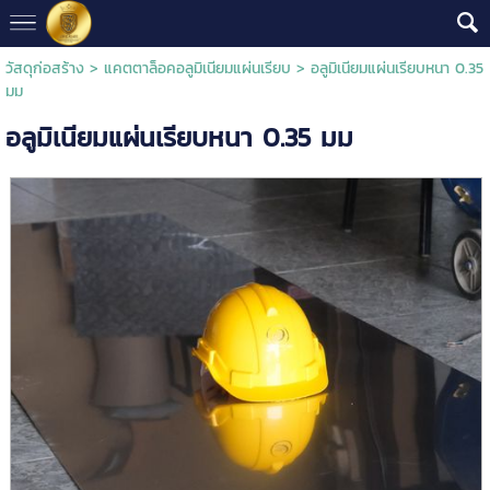
วัสดุก่อสร้าง
>
แคตตาล็อคอลูมิเนียมแผ่นเรียบ
> อลูมิเนียมแผ่นเรียบหนา 0.35
มม
อลูมิเนียมแผ่นเรียบหนา 0.35 มม