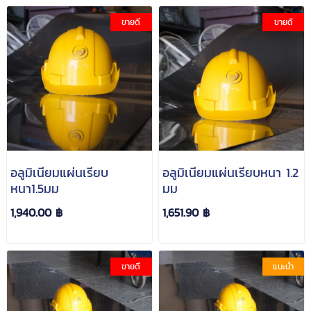
ขายดี
ขายดี
อลูมิเนียมแผ่นเรียบ
อลูมิเนียมแผ่นเรียบหนา 1.2
หนา1.5มม
มม
1,940.00 ฿
1,651.90 ฿
ขายดี
แนะนำ