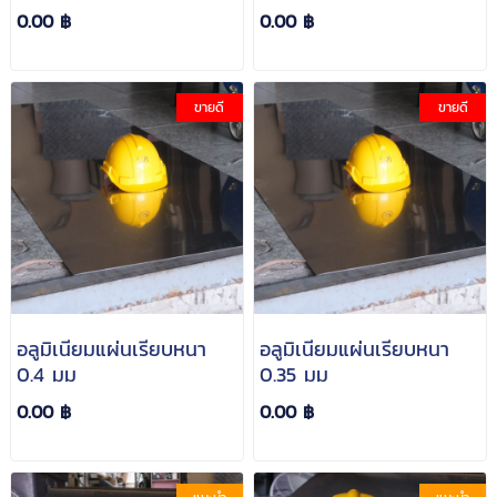
0.00 ฿
0.00 ฿
ขายดี
ขายดี
อลูมิเนียมแผ่นเรียบหนา
อลูมิเนียมแผ่นเรียบหนา
0.4 มม
0.35 มม
0.00 ฿
0.00 ฿