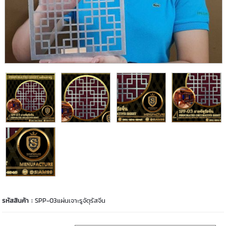
รหัสสินค้า :
SPP-03แผ่นเจาะรูจัตุรัสจีน