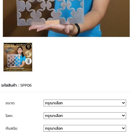
รหัสสินค้า :
SPP06
ขนาด
โลหะ
กันสนิม