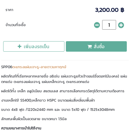
3,200.00 ฿
ราคา
จำนวนที่จะซื้อ
เพิ่มลงรถเข็น
สั่งซื้อ
SPP06
ตะแกรงแผ่นเจาะรู-ลายดาวมหาฤกษ์
ผลิตภัณฑ์ที่เรียกหลากหลายชื่อ อธิเช่น แผ่นเจาะรูแก้วเจ้าจอม(ชื่อดอกไม้มงคล) แผ่น
ตกแต่ง ตะแกรงแผ่นเจาะรู แผ่นเหล็กเจาะรู ตะแกรงตกแต่ง
ผลิตได้ทั้ง เหล็ก อลูมิเนียม สแตนเลส สามารถเลือกเกรดวัสดุได้ตามความต้องการ
งานเหล็กใช้ SS400,เหล็กขาว HSPC ขนาดแผ่นสี่เหลี่ยมพื้นผ้า
ขนาด 4x8 ฟุต /1220x2440 mm และ ขนาด 5x10 ฟุต / 1525x3048mm
ลักษณะพื้นผิวเป็นลวดลาย ขนาดหนา 1.5มิล
ความเหมาะการนำไปใช้งาน