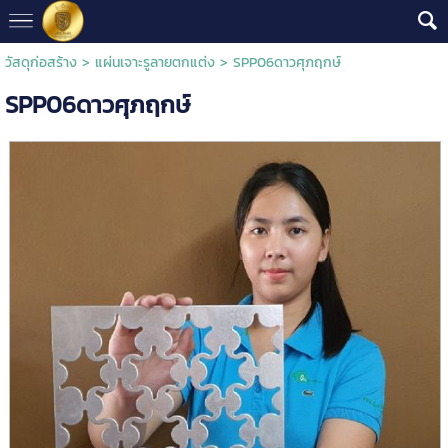
วัสดุก่อสร้าง
>
แผ่นเจาะรูลายตกแต่ง
> SPP06ดาวศุภฤกษ์
SPP06ดาวศุภฤกษ์