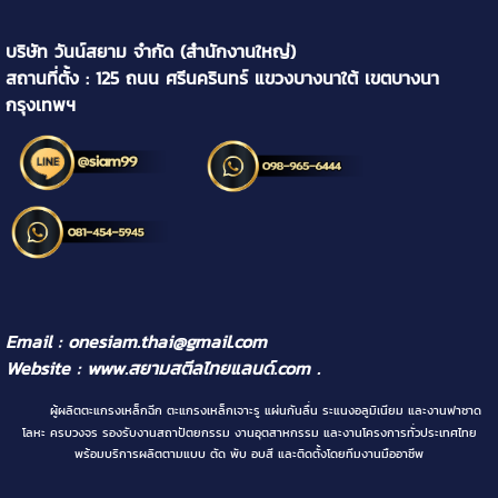
บริษัท วันน์สยาม จำกัด (สำนักงานใหญ่)
สถานที่ตั้ง : 125 ถนน ศรีนครินทร์ แขวงบางนาใต้ เขตบางนา
กรุงเทพฯ
Email : onesiam.thai@gmail.com
Website :
www.สยามสตีลไทยแลนด์.com
.
ผู้ผลิตตะแกรงเหล็กฉีก ตะแกรงเหล็กเจาะรู แผ่นกันลื่น ระแนงอลูมิเนียม และงานฟาซาด
โลหะ ครบวงจร รองรับงานสถาปัตยกรรม งานอุตสาหกรรม และงานโครงการทั่วประเทศไทย
พร้อมบริการผลิตตามแบบ ตัด พับ อบสี และติดตั้งโดยทีมงานมืออาชีพ