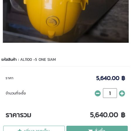
รหัสสินค้า :
AL1100 -5 ONE SIAM
5,640.00 ฿
ราคา
จำนวนที่จะซื้อ
ราคารวม
5,640.00 ฿