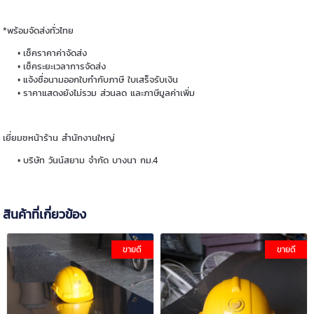
*พร้อมจัดส่งทั่วไทย
เช็คราคาค่าจัดส่ง
เช็คระยะเวลาการจัดส่ง
แจ้งชื่อนามออกใบกำกับภาษี ใบเสร็จรับเงิน
ราคาแสดงยังไม่รวม ส่วนลด และภาษีมูลค่าเพิ่ม
เยี่ยมชหน้าร้าน สำนักงานใหญ่
บริษัท วันน์สยาม จำกัด บางนา กม.4
สินค้าที่เกี่ยวข้อง
ขายดี
ขายดี