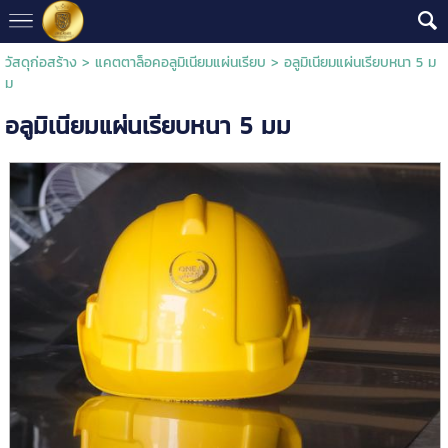
วัสดุก่อสร้าง
>
แคตตาล็อคอลูมิเนียมแผ่นเรียบ
> อลูมิเนียมแผ่นเรียบหนา 5 ม
ม
อลูมิเนียมแผ่นเรียบหนา 5 มม