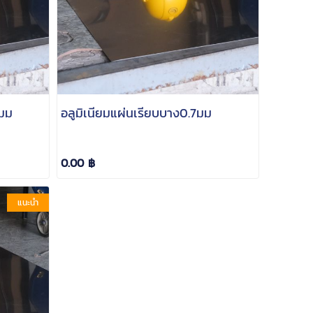
 มม
อลูมิเนียมแผ่นเรียบบาง0.7มม
0.00 ฿
แนะนำ