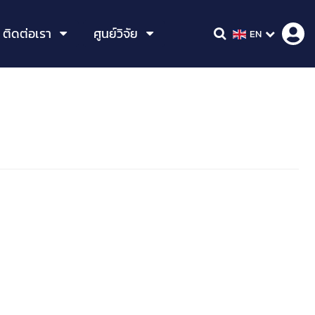
ติดต่อเรา
ศูนย์วิจัย
EN