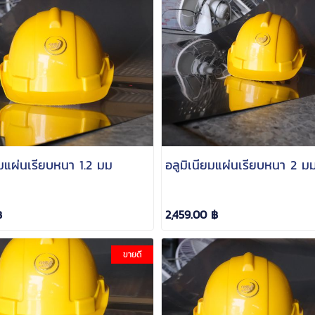
ยมแผ่นเรียบหนา 1.2 มม
อลูมิเนียมแผ่นเรียบหนา 2 ม
฿
2,459.00 ฿
ขายดี