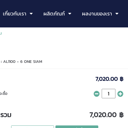
เกี่ยวกับเรา
ผลิตภัณฑ์
ผลงานของเรา
ม
 :
AL1100 - 6 ONE SIAM
7,020.00 ฿
ะซื้อ
ารวม
7,020.00 ฿