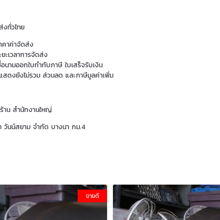
่งทั่วไทย
าคาค่าจัดส่ง
ระยะเวลาการจัดส่ง
ื่อนามออกใบกำกับภาษี ใบเสร็จรับเงิน
แสดงยังไม่รวม ส่วนลด และภาษีมูลค่าเพิ่ม
้าร้าน สำนักงานใหญ่
ัท วันน์สยาม จำกัด บางนา กม.4
ขายดี