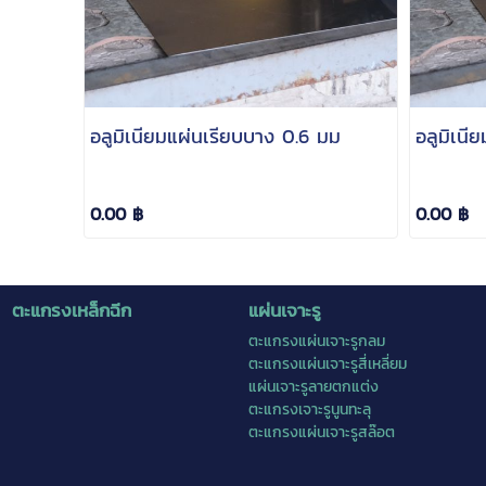
อลูมิเนียมแผ่นเรียบบาง 0.6 มม
อลูมิเนี
0.00 ฿
0.00 ฿
ตะแกรงเหล็กฉีก
แผ่นเจาะรู
ตะแกรงแผ่นเจาะรูกลม
ตะแกรงแผ่นเจาะรูสี่เหลี่ยม
แผ่นเจาะรูลายตกแต่ง
ตะแกรงเจาะรูนูนทะลุ
ตะแกรงแผ่นเจาะรูสล๊อต