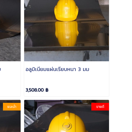
ม
อลูมิเนียมแผ่นเรียบหนา 3 มม
3,508.00 ฿
แนะนำ
ขายดี