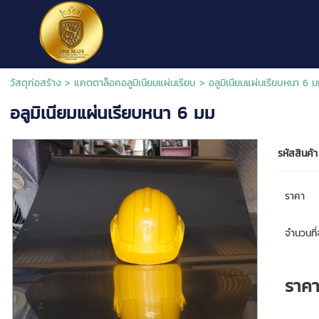
วัสดุก่อสร้าง
>
แคตตาล็อคอลูมิเนียมแผ่นเรียบ
> อลูมิเนียมแผ่นเรียบหนา 6 ม
อลูมิเนียมแผ่นเรียบหนา 6 มม
รหัสสินค้า
ราคา
จำนวนที่จ
ราค