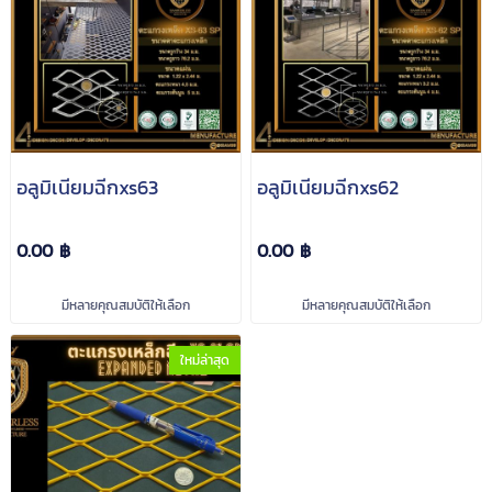
อลูมิเนียมฉีกxs63
อลูมิเนียมฉีกxs62
0.00 ฿
0.00 ฿
มีหลายคุณสมบัติให้เลือก
มีหลายคุณสมบัติให้เลือก
ใหม่ล่าสุด