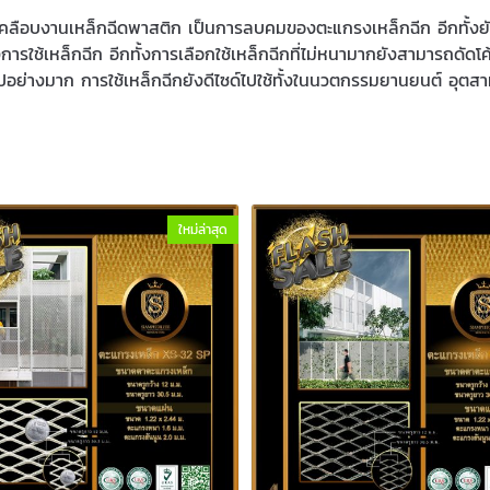
สี เคลือบงานเหล็กฉีดพาสติก เป็นการลบคมของตะแกรงเหล็กฉีก อีกทั้ง
ช้เหล็กฉีก อีกทั้งการเลือกใช้เหล็กฉีกที่ไม่หนามากยังสามารถดัดโค้งตา
ไปอย่างมาก การใช้เหล็กฉีกยังดีไซด์ไปใช้ทั้งในนวตกรรมยานยนต์ อุ
ใหม่ล่าสุด