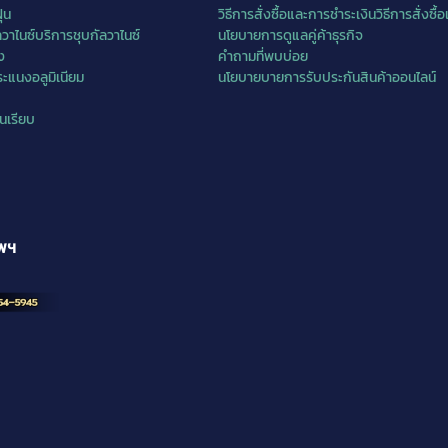
่น
วิธีการสั่งซื้อและการชำระเงินวิธีการสั่งซื
วาไนซ์บริการชุบกัลวาไนซ์
นโยบายการดูแลคู่ค้าธุรกิจ
ง
คำถามที่พบบ่อย
ะแนงอลูมิเนียม
นโยบายบายการรับประกันสินค้าออนไลน์
่นเรียบ
ทพฯ