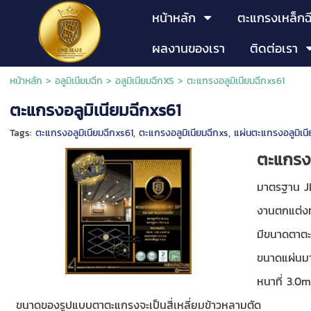
หน้าหลัก
ตะแกรงเหล็กฉ
ผลงานของเรา
ติดต่อเรา
หน้าหลัก
>
อลูมิเนียมฉีก
>
อลูมิเนียมฉีกXS
>
ตะแกรงอลูมิเนียมฉีกxs61
ตะแกรงอลูมิเนียมฉีกxs61
Tags:
ตะแกรงอลูมิเนียมฉีกxs61
,
ตะแกรงอลูมิเนียมฉีกxs
,
แผ่นตะแกรงอลูมิเนี
ตะแกรงอ
มาตรฐาน JI
งานตกแต่งทั
มีขนาดตาต
ขนาดแผ่นม
หนาที่ 3.
ขนาดของรูปแบบตาตะแกรงจะเป็นสี่เหลี่ยมข้าวหลามตัด