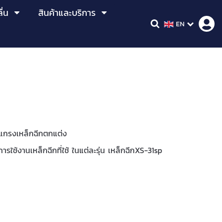
ื่น
สินค้าและบริการ
EN
ะแกรงเหล็กฉีกตกแต่ง
ช้งานเหล็กฉีกที่ใช้ ในแต่ละรุ่น เหล็กฉีกXS-31sp