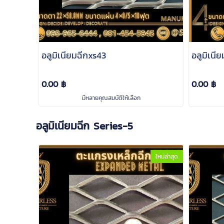
อลูมิเนียมฉีกxs43
อลูมิเนี
0.00 ฿
0.00 ฿
มีหลายคุณสมบัติให้เลือก
อลูมิเนียมฉีก Series-5
ใหม่ล่าสุด