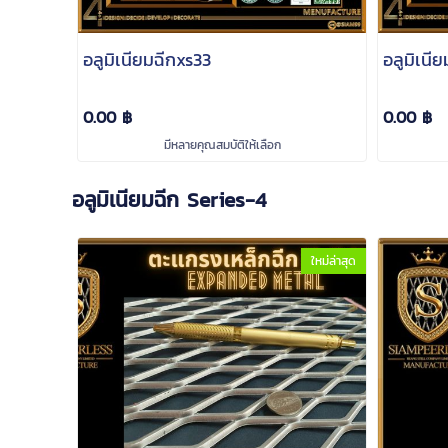
อลูมิเนียมฉีกxs33
อลูมิเนี
0.00 ฿
0.00 ฿
มีหลายคุณสมบัติให้เลือก
อลูมิเนียมฉีก Series-4
ใหม่ล่าสุด