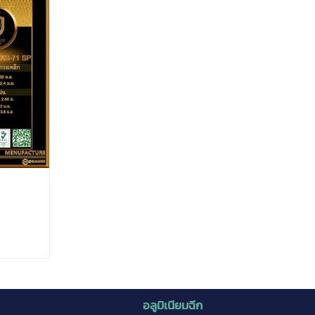
อลูมิเนียมฉีก