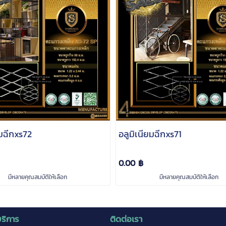
ยมฉีกxs72
อลูมิเนียมฉีกxs71
0.00 ฿
มีหลายคุณสมบัติให้เลือก
มีหลายคุณสมบัติให้เลือก
บริการ
ติดต่อเรา