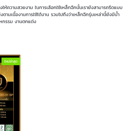
ยังให้ความสวยงาม ในการเลือกใช้เหล็กฉีกนั้นเรายังสามารถรีดแบบ
มเนื้องานการใช้ได้งาน รวมไปถึงว่าเหล็กฉีกรุ่นเหล่านี้ยังมีน้ำ
ตสาหกรรม งานตกแต่ง
ใหม่ล่าสุด