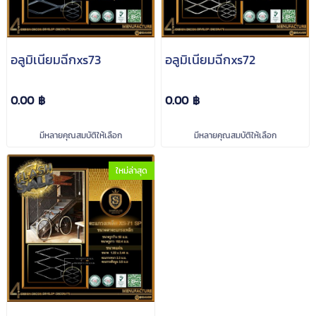
อลูมิเนียมฉีกxs73
อลูมิเนียมฉีกxs72
0.00 ฿
0.00 ฿
มีหลายคุณสมบัติให้เลือก
มีหลายคุณสมบัติให้เลือก
ใหม่ล่าสุด