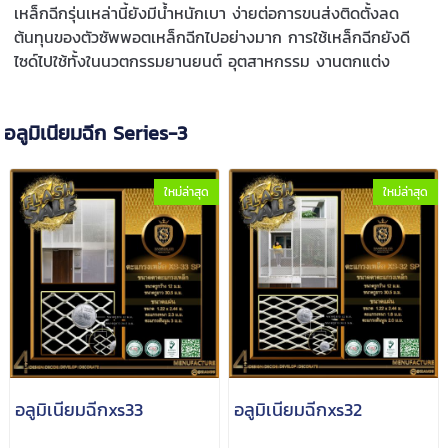
เหล็กฉีกรุ่นเหล่านี้ยังมีน้ำหนักเบา ง่ายต่อการขนส่งติดตั้งลด
ต้นทุนของตัวซัพพอตเหล็กฉีกไปอย่างมาก การใช้เหล็กฉีกยังดี
ไซด์ไปใช้ทั้งในนวตกรรมยานยนต์ อุตสาหกรรม งานตกแต่ง
อลูมิเนียมฉีก Series-3
ใหม่ล่าสุด
ใหม่ล่าสุด
อลูมิเนียมฉีกxs33
อลูมิเนียมฉีกxs32