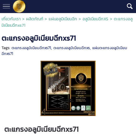
เกี่ยวกับเรา
>
ผลิตภัณฑ์
>
แผ่นอลูมิเนียมฉีก
>
อลูมิเนียมฉีกXS
>
ตะแกรงอลู
มิเนียมฉีกxs71
ตะแกรงอลูมิเนียมฉีกxs71
Tags:
ตะแกรงอลูมิเนียมฉีกxs71
,
ตะแกรงอลูมิเนียมฉีกxs
,
แผ่นตะแกรงอลูมิเนียม
ฉีกxs71
ตะแกรงอลูมิเนียมฉีกxs71