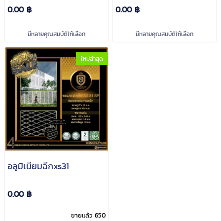
0.00 ฿
0.00 ฿
มีหลายคุณสมบัติให้เลือก
มีหลายคุณสมบัติให้เลือก
ใหม่ล่าสุด
อลูมิเนียมฉีกxs31
0.00 ฿
ขายแล้ว 650