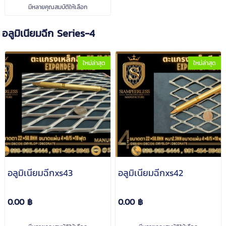
มีหลายคุณสมบัติให้เลือก
อลูมิเนียมฉีก Series-4
ใหม่ล่าสุด
ใหม่ล่าสุด
อลูมิเนียมฉีกxs43
อลูมิเนียมฉีกxs42
0.00 ฿
0.00 ฿