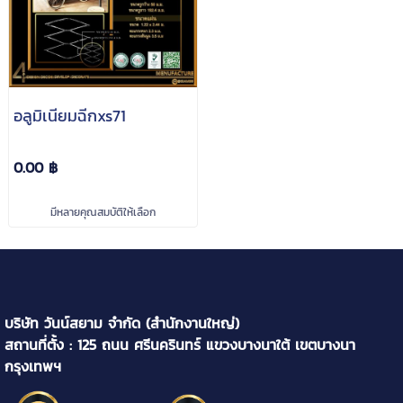
อลูมิเนียมฉีกxs71
0.00 ฿
มีหลายคุณสมบัติให้เลือก
บริษัท วันน์สยาม จำกัด (สำนักงานใหญ่)
สถานที่ตั้ง : 125 ถนน ศรีนครินทร์ แขวงบางนาใต้ เขตบางนา
กรุงเทพฯ