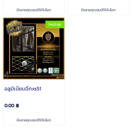
มีหลายคุณสมบัติให้เลือก
มีหลายคุณสมบัติให้เลือก
ใหม่ล่าสุด
อลูมิเนียมฉีกxs51
0.00 ฿
มีหลายคุณสมบัติให้เลือก