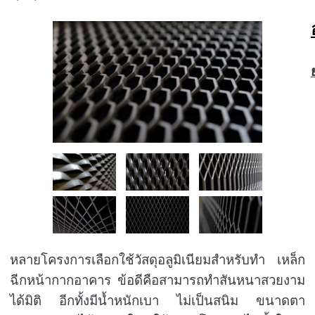
หลายโครงการเลือกใช้วัสดุอลูมิเนียมสำหรับทำ เหล็ก
ฉีกหน้ากากอาคาร ข้อดีคือสามารถทำสันหนาสวยงาม
ได้มิติ อีกทั้งมีน้ำหนักเบา ไม่เป็นสนิม ขนาดตา