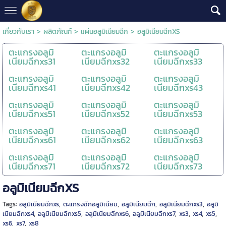
เกี่ยวกับเรา
>
ผลิตภัณฑ์
>
แผ่นอลูมิเนียมฉีก
>
อลูมิเนียมฉีกXS
ตะแกรงอลูมิ
ตะแกรงอลูมิ
ตะแกรงอลูมิ
เนียมฉีกxs31
เนียมฉีกxs32
เนียมฉีกxs33
ตะแกรงอลูมิ
ตะแกรงอลูมิ
ตะแกรงอลูมิ
เนียมฉีกxs41
เนียมฉีกxs42
เนียมฉีกxs43
ตะแกรงอลูมิ
ตะแกรงอลูมิ
ตะแกรงอลูมิ
เนียมฉีกxs51
เนียมฉีกxs52
เนียมฉีกxs53
ตะแกรงอลูมิ
ตะแกรงอลูมิ
ตะแกรงอลูมิ
เนียมฉีกxs61
เนียมฉีกxs62
เนียมฉีกxs63
ตะแกรงอลูมิ
ตะแกรงอลูมิ
ตะแกรงอลูมิ
เนียมฉีกxs71
เนียมฉีกxs72
เนียมฉีกxs73
อลูมิเนียมฉีกXS
Tags:
อลูมิเนียมฉีกxs
,
ตะแกรงฉีกอลูมิเนียม
,
อลูมิเนียมฉีก
,
อลูมิเนียมฉีกxs3
,
อลูมิ
เนียมฉีกxs4
,
อลูมิเนียมฉีกxs5
,
อลูมิเนียมฉีกxs6
,
อลูมิเนียมฉีกxs7
,
xs3
,
xs4
,
xs5
,
xs6
,
xs7
,
xs8