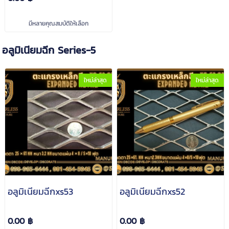
มีหลายคุณสมบัติให้เลือก
อลูมิเนียมฉีก Series-5
ใหม่ล่าสุด
ใหม่ล่าสุด
อลูมิเนียมฉีกxs53
อลูมิเนียมฉีกxs52
0.00 ฿
0.00 ฿