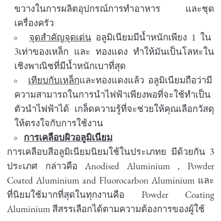
ขวางในการผลิตอุปกรณ์การทำอาหาร และชุด
เครื่องครัว
จุดสำคัญจุดเด่น
อลูมิเนียมมีน้ำหนักเพียง 1 ใน
3เท่าของเหล็ก และ ทองแดง ทำให้มันเป็นโลหะใน
เชิงพาณิชที่มีน้ำหนักเบาที่สุด
เทียบกับเหล็ก
และทองแดงแล้ว อลูมิเนียมถือว่ามี
ความสามารถในการนำไฟฟ้าเพียงพอที่จะใช้ทำเป็น
ตัวนำไฟฟ้าได้ เกล็ดความรู้ที่จะช่วยให้คุณเลือกวัสดุ
ให้ตรงใจกับการใช้งาน
การเคลือบผิวอลูมิเนียม
การเคลือบสีอลูมิเนียมนิยมใช้ในประเภทย มีด้วยกัน 3
ประเภศ กล่าวคือ Anodised Aluminium , Powder
Coated Aluminium and Fluorocarbon Aluminium และ
ที่นิยมใช้มากที่สุดในทุกงานคือ Powder Coating
Aluminium สีสรรเลือกได้ตามความต้องการของผู้ใช้