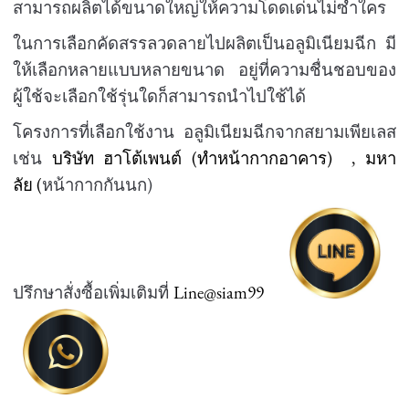
สามารถผลิตได้ขนาดใหญ่ให้ความโดดเด่นไม่ซ้ำใคร
ในการเลือกคัดสรรลวดลายไปผลิตเป็นอลูมิเนียมฉีก มี
ให้เลือกหลายแบบหลายขนาด อยู่ที่ความชื่นชอบของ
ผู้ใช้จะเลือกใช้รุ่นใดก็สามารถนำไปใช้ได้
โครงการที่เลือกใช้งาน อลูมิเนียมฉีกจากสยามเพียเลส
เช่น
บริษัท ฮาโต้เพนต์
(ทำหน้ากากอาคาร) ,
มหา
ลัย
(
หน้ากากกันนก)
ปรึกษาสั่งซื้อเพิ่มเติมที่
Line@siam99