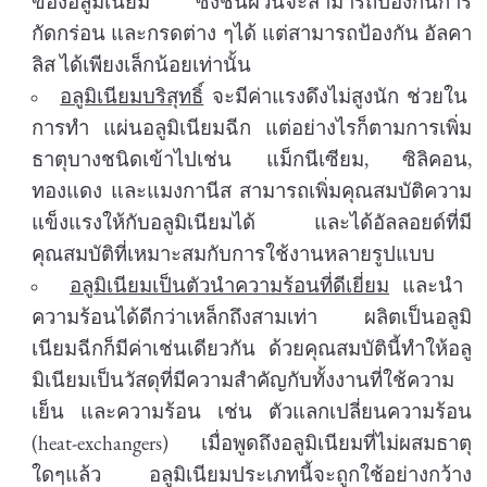
ของอลูมิเนียม ซึ่งชั้นผิวนี้จะสามารถป้องกันการ
กัดกร่อน และกรดต่าง ๆได้ แต่สามารถป้องกัน อัลคา
ลิส ได้เพียงเล็กน้อยเท่านั้น
อลูมิเนียมบริสุทธิ์
จะมีค่าแรงดึงไม่สูงนัก ช่วยใน
การทำ แผ่นอลูมิเนียมฉีก แต่อย่างไรก็ตามการเพิ่ม
ธาตุบางชนิดเข้าไปเช่น แม็กนีเซียม, ซิลิคอน,
ทองแดง และแมงกานีส สามารถเพิ่มคุณสมบัติความ
แข็งแรงให้กับอลูมิเนียมได้ และได้อัลลอยด์ที่มี
คุณสมบัติที่เหมาะสมกับการใช้งานหลายรูปแบบ
อลูมิเนียมเป็นตัวนำความร้อนที่ดีเยี่ยม
และนำ
ความร้อนได้ดีกว่าเหล็กถึงสามเท่า ผลิตเป็นอลูมิ
เนียมฉีกก็มีค่าเช่นเดียวกัน ด้วยคุณสมบัตินี้ทำให้อลู
มิเนียมเป็นวัสดุที่มีความสำคัญกับทั้งงานที่ใช้ความ
เย็น และความร้อน เช่น ตัวแลกเปลี่ยนความร้อน
(heat-exchangers) เมื่อพูดถึงอลูมิเนียมที่ไม่ผสมธาตุ
ใดๆแล้ว อลูมิเนียมประเภทนี้จะถูกใช้อย่างกว้าง