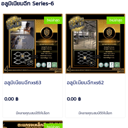
อลูมิเนียมฉีก Series-6
ใหม่ล่าสุด
ใหม่ล่าสุด
อลูมิเนียมฉีกxs63
อลูมิเนียมฉีกxs62
0.00 ฿
0.00 ฿
มีหลายคุณสมบัติให้เลือก
มีหลายคุณสมบัติให้เลือก
ใหม่ล่าสุด